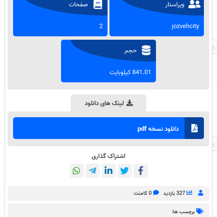
ویراستار
صفحات
2
jozvehcity
حجم
841.01 کیلوبایت
لینک های دانلود
دانلود نسخه pdf
اشتراک گذاری
327 بازدید
0 کامنت
برچسب ها: