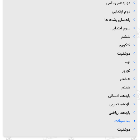
دوازدهم رباضی
دوم ابتدایی
راهنمای رشته ها
سوم ابتدایی
ششم
کنکوری
موفقیت
نهم
نوروز
هشتم
هفتم
یازدهم انسانی
یازدهم تجربی
یازدهم ریاضی
محصولات
موفقیت