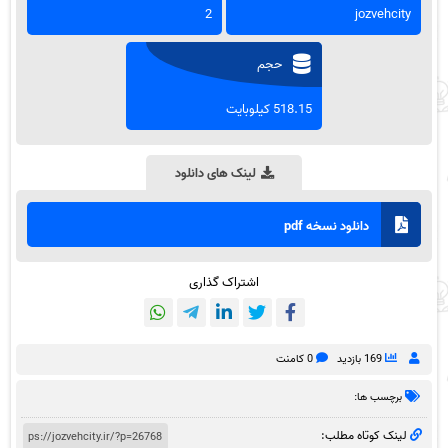
2
jozvehcity
حجم
518.15 کیلوبایت
لینک های دانلود
دانلود نسخه pdf
اشتراک گذاری
169 بازدید
0 کامنت
برچسب ها:
لینک کوتاه مطلب: