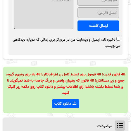
ذخیره نام، ایمیل و وبسایت من در مرورگر برای زمانی که دوباره دیدگاهی
می‌نویسم.
48 قانون قدرت! 48 فرمول برای تسلط کامل بر اطرافیانتان! 48 راه برای رهبری گروه،
جمع و زیر دستانتان! 48 قانون که رهبران واقعی و بزرگ جامعه به شما نمیگویند تا
بر شما تسلط داشته باشند! رای اطلاعات بیشتر و دانلود کتاب روی دکمه زیر کلیک
کنید.
دانلود کتاب
موضوعات