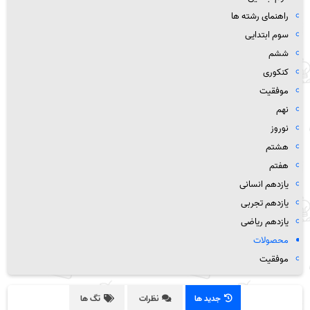
راهنمای رشته ها
سوم ابتدایی
ششم
کنکوری
موفقیت
نهم
نوروز
هشتم
هفتم
یازدهم انسانی
یازدهم تجربی
یازدهم ریاضی
محصولات
موفقیت
جدید ها
نظرات
تگ ها