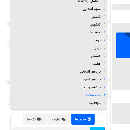
راهنمای رشته ها
سوم ابتدایی
ششم
کنکوری
موفقیت
نهم
نوروز
هشتم
هفتم
یازدهم انسانی
یازدهم تجربی
یازدهم ریاضی
محصولات
موفقیت
جدید ها
نظرات
تگ ها