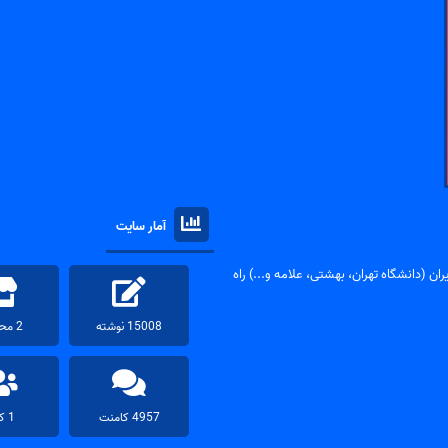
آمار سایت
ان (دانشگاه تهران، بهشتی، علامه و...) راه
15008 نوشته
2 محصول
4957 کامنت
1 کاربر