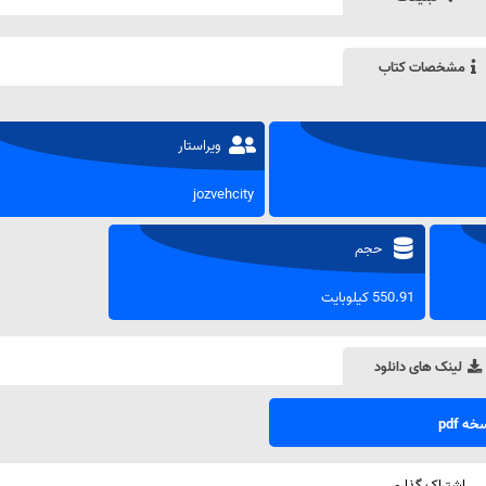
مشخصات کتاب
ویراستار
jozvehcity
حجم
550.91 کیلوبایت
لینک های دانلود
ه pdf
اشتراک گذاری