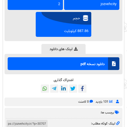
2
jozvehcity
حجم
887.86 کیلوبایت
لینک های دانلود
دانلود نسخه pdf
اشتراک گذاری
131 بازدید
0 کامنت
برچسب ها:
لینک کوتاه مطلب: