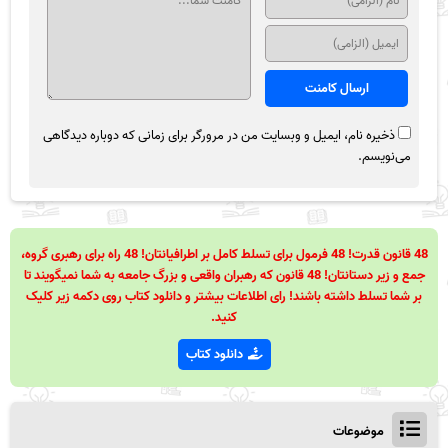
ذخیره نام، ایمیل و وبسایت من در مرورگر برای زمانی که دوباره دیدگاهی
می‌نویسم.
48 قانون قدرت! 48 فرمول برای تسلط کامل بر اطرافیانتان! 48 راه برای رهبری گروه،
جمع و زیر دستانتان! 48 قانون که رهبران واقعی و بزرگ جامعه به شما نمیگویند تا
بر شما تسلط داشته باشند! رای اطلاعات بیشتر و دانلود کتاب روی دکمه زیر کلیک
کنید.
دانلود کتاب
موضوعات