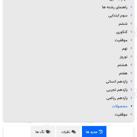
راهنمای رشته ها
سوم ابتدایی
ششم
کنکوری
موفقیت
نهم
نوروز
هشتم
هفتم
یازدهم انسانی
یازدهم تجربی
یازدهم ریاضی
محصولات
موفقیت
جدید ها
نظرات
تگ ها