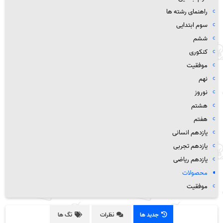
راهنمای رشته ها
سوم ابتدایی
ششم
کنکوری
موفقیت
نهم
نوروز
هشتم
هفتم
یازدهم انسانی
یازدهم تجربی
یازدهم ریاضی
محصولات
موفقیت
جدید ها
نظرات
تگ ها