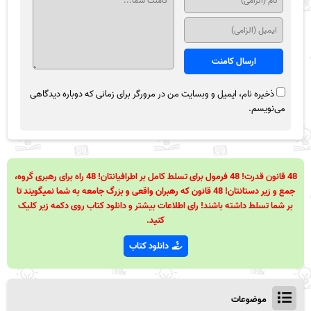
ذخیره نام، ایمیل و وبسایت من در مرورگر برای زمانی که دوباره دیدگاهی
می‌نویسم.
48 قانون قدرت! 48 فرمول برای تسلط کامل بر اطرافیانتان! 48 راه برای رهبری گروه،
جمع و زیر دستانتان! 48 قانون که رهبران واقعی و بزرگ جامعه به شما نمیگویند تا
بر شما تسلط داشته باشند! رای اطلاعات بیشتر و دانلود کتاب روی دکمه زیر کلیک
کنید.
دانلود کتاب
موضوعات