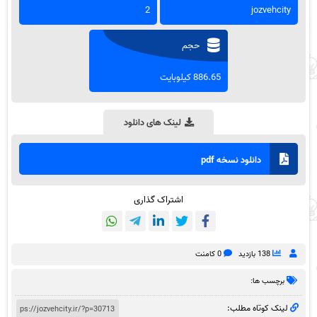
2
jozvehcity
حجم
886.65 کیلوبایت
لینک های دانلود
دانلود نسخه pdf
اشتراک گذاری
138 بازدید
0 کامنت
برچسب ها:
لینک کوتاه مطلب: