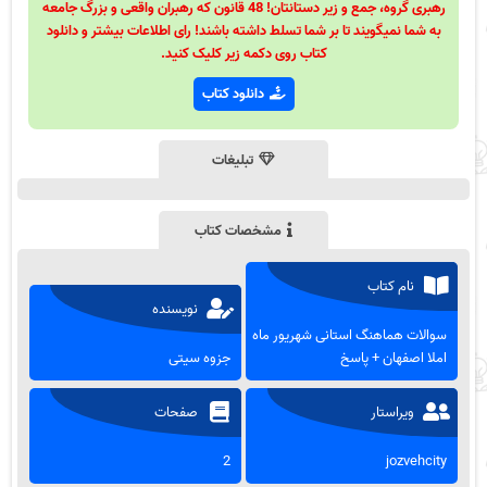
رهبری گروه، جمع و زیر دستانتان! 48 قانون که رهبران واقعی و بزرگ جامعه
به شما نمیگویند تا بر شما تسلط داشته باشند! رای اطلاعات بیشتر و دانلود
کتاب روی دکمه زیر کلیک کنید.
دانلود کتاب
تبلیغات
مشخصات کتاب
نام کتاب
نویسنده
سوالات هماهنگ استانی شهریور ماه
املا اصفهان + پاسخ
جزوه سیتی
ویراستار
صفحات
2
jozvehcity