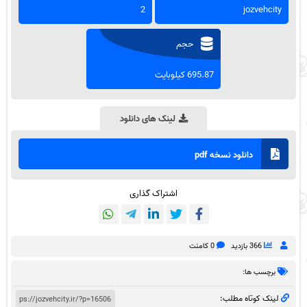
2
jozvehcity
حجم
695.87 کیلوبایت
لینک های دانلود
دانلود نسخه pdf
اشتراک گذاری
366 بازدید
0 کامنت
برچسب ها:
لینک کوتاه مطلب: