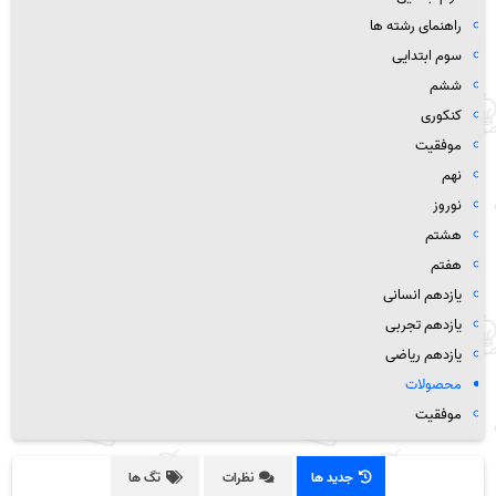
راهنمای رشته ها
سوم ابتدایی
ششم
کنکوری
موفقیت
نهم
نوروز
هشتم
هفتم
یازدهم انسانی
یازدهم تجربی
یازدهم ریاضی
محصولات
موفقیت
جدید ها
نظرات
تگ ها