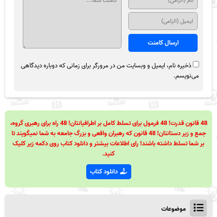
ذخیره نام، ایمیل و وبسایت من در مرورگر برای زمانی که دوباره دیدگاهی
می‌نویسم.
48 قانون قدرت! 48 فرمول برای تسلط کامل بر اطرافیانتان! 48 راه برای رهبری گروه،
جمع و زیر دستانتان! 48 قانون که رهبران واقعی و بزرگ جامعه به شما نمیگویند تا
بر شما تسلط داشته باشند! رای اطلاعات بیشتر و دانلود کتاب روی دکمه زیر کلیک
کنید.
دانلود کتاب
موضوعات