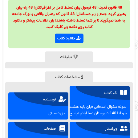
48 قانون قدرت! 48 فرمول برای تسلط کامل بر اطرافیانتان! 48 راه برای
رهبری گروه، جمع و زیر دستانتان! 48 قانون که رهبران واقعی و بزرگ جامعه
به شما نمیگویند تا بر شما تسلط داشته باشند! رای اطلاعات بیشتر و دانلود
کتاب روی دکمه زیر کلیک کنید.
دانلود کتاب
تبلیغات
مشخصات کتاب
نام کتاب
نویسنده
نمونه سئوال امتحانی قرآن پایه هشتم
خرداد1401-دبیرستان نسا ایلام+پاسخ
جزوه سیتی
ویراستار
صفحات