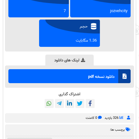
7
jozvehcity
حجم
1.36 مگابایت
لینک های دانلود
دانلود نسخه pdf
اشتراک گذاری
326 بازدید
0 کامنت
برچسب ها: