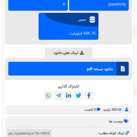
4
jozvehcity
حجم
696.75 کیلوبایت
لینک های دانلود
دانلود نسخه pdf
اشتراک گذاری
303 بازدید
0 کامنت
برچسب ها:
لینک کوتاه مطلب: