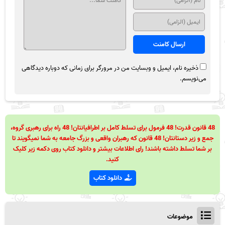
ذخیره نام، ایمیل و وبسایت من در مرورگر برای زمانی که دوباره دیدگاهی
می‌نویسم.
48 قانون قدرت! 48 فرمول برای تسلط کامل بر اطرافیانتان! 48 راه برای رهبری گروه،
جمع و زیر دستانتان! 48 قانون که رهبران واقعی و بزرگ جامعه به شما نمیگویند تا
بر شما تسلط داشته باشند! رای اطلاعات بیشتر و دانلود کتاب روی دکمه زیر کلیک
کنید.
دانلود کتاب
موضوعات