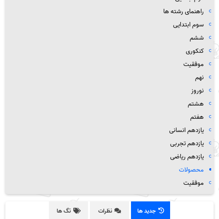
راهنمای رشته ها
سوم ابتدایی
ششم
کنکوری
موفقیت
نهم
نوروز
هشتم
هفتم
یازدهم انسانی
یازدهم تجربی
یازدهم ریاضی
محصولات
موفقیت
جدید ها
نظرات
تگ ها