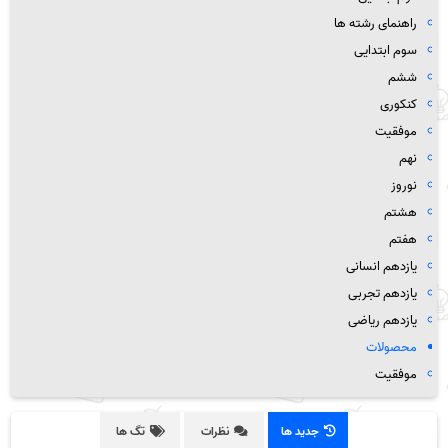
راهنمای رشته ها
سوم ابتدایی
ششم
کنکوری
موفقیت
نهم
نوروز
هشتم
هفتم
یازدهم انسانی
یازدهم تجربی
یازدهم ریاضی
محصولات
موفقیت
جدید ها
نظرات
تگ ها