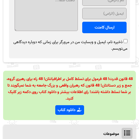
ذخیره نام، ایمیل و وبسایت من در مرورگر برای زمانی که دوباره دیدگاهی
می‌نویسم.
48 قانون قدرت! 48 فرمول برای تسلط کامل بر اطرافیانتان! 48 راه برای رهبری گروه،
جمع و زیر دستانتان! 48 قانون که رهبران واقعی و بزرگ جامعه به شما نمیگویند تا
بر شما تسلط داشته باشند! رای اطلاعات بیشتر و دانلود کتاب روی دکمه زیر کلیک
کنید.
دانلود کتاب
موضوعات