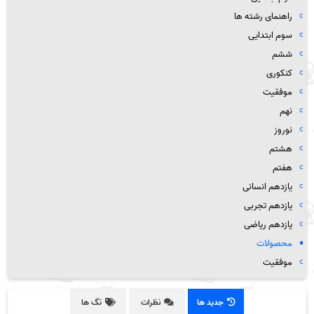
راهنمای رشته ها
سوم ابتدایی
ششم
کنکوری
موفقیت
نهم
نوروز
هشتم
هفتم
یازدهم انسانی
یازدهم تجربی
یازدهم ریاضی
محصولات
موفقیت
جدید ها
نظرات
تگ ها