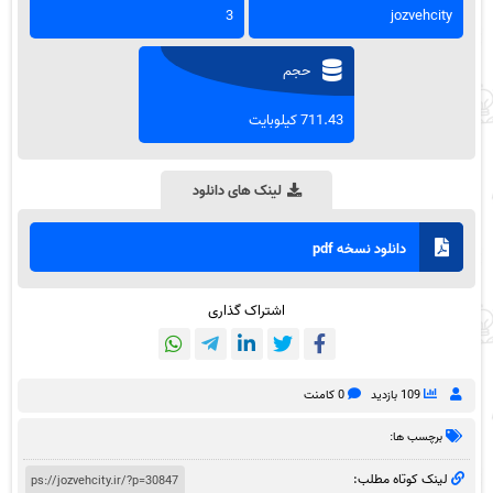
3
jozvehcity
حجم
711.43 کیلوبایت
لینک های دانلود
دانلود نسخه pdf
اشتراک گذاری
109 بازدید
0 کامنت
برچسب ها:
لینک کوتاه مطلب: