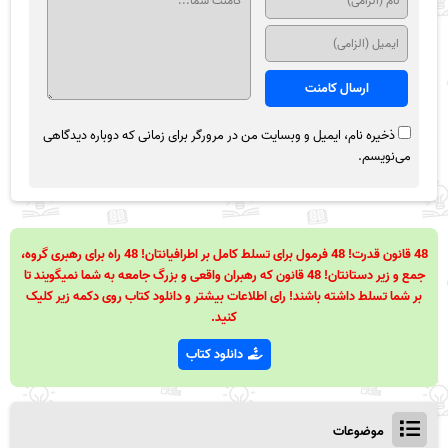
ذخیره نام، ایمیل و وبسایت من در مرورگر برای زمانی که دوباره دیدگاهی
می‌نویسم.
48 قانون قدرت! 48 فرمول برای تسلط کامل بر اطرافیانتان! 48 راه برای رهبری گروه،
جمع و زیر دستانتان! 48 قانون که رهبران واقعی و بزرگ جامعه به شما نمیگویند تا
بر شما تسلط داشته باشند! رای اطلاعات بیشتر و دانلود کتاب روی دکمه زیر کلیک
کنید.
دانلود کتاب
موضوعات