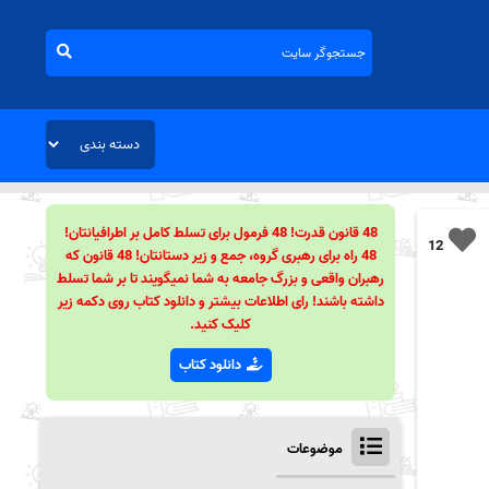
48 قانون قدرت! 48 فرمول برای تسلط کامل بر اطرافیانتان!
12
48 راه برای رهبری گروه، جمع و زیر دستانتان! 48 قانون که
رهبران واقعی و بزرگ جامعه به شما نمیگویند تا بر شما تسلط
داشته باشند! رای اطلاعات بیشتر و دانلود کتاب روی دکمه زیر
کلیک کنید.
دانلود کتاب
موضوعات