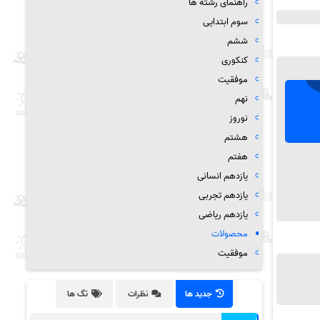
راهنمای رشته ها
سوم ابتدایی
ششم
کنکوری
موفقیت
نهم
نوروز
هشتم
هفتم
یازدهم انسانی
یازدهم تجربی
یازدهم ریاضی
محصولات
موفقیت
جدید ها
نظرات
تگ ها