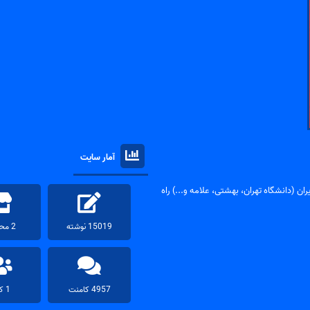
آمار سایت
ان (دانشگاه تهران، بهشتی، علامه و...) راه
15019 نوشته
2 محصول
4957 کامنت
1 کاربر