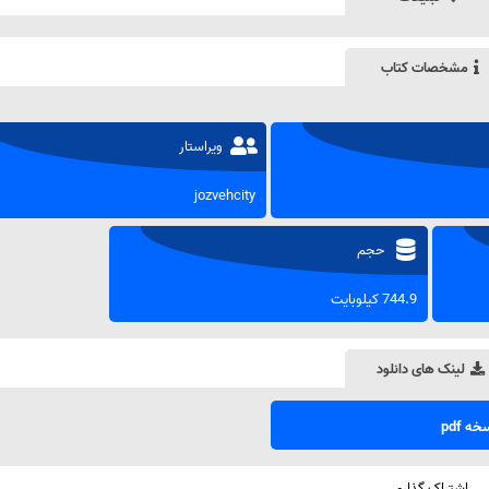
مشخصات کتاب
ویراستار
jozvehcity
حجم
744.9 کیلوبایت
لینک های دانلود
ه pdf
اشتراک گذاری