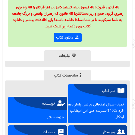
48 قانون قدرت! 48 فرمول برای تسلط کامل بر اطرافیانتان! 48 راه برای
رهبری گروه، جمع و زیر دستانتان! 48 قانون که رهبران واقعی و بزرگ جامعه
به شما نمیگویند تا بر شما تسلط داشته باشند! رای اطلاعات بیشتر و دانلود
کتاب روی دکمه زیر کلیک کنید.
دانلود کتاب
تبلیغات
مشخصات کتاب
نام کتاب
نویسنده
نمونه سوال امتحانی ریاضی وامار دهم-
خرداد1402-مدرسه علی ابن ابیطالب
اردکان
جزوه سیتی
ویراستار
صفحات