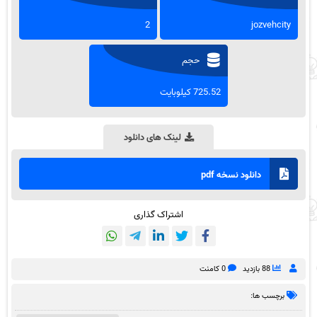
2
jozvehcity
حجم
725.52 کیلوبایت
لینک های دانلود
دانلود نسخه pdf
اشتراک گذاری
88 بازدید
0 کامنت
برچسب ها: