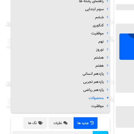
راهنمای رشته ها
سوم ابتدایی
ششم
کنکوری
موفقیت
نهم
نوروز
هشتم
هفتم
یازدهم انسانی
یازدهم تجربی
یازدهم ریاضی
محصولات
موفقیت
جدید ها
نظرات
تگ ها