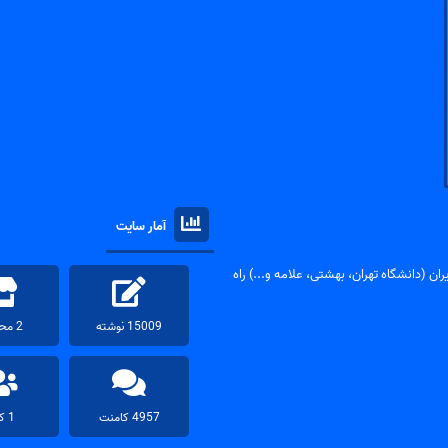
آمار سایت
ان (دانشگاه تهران، بهشتی، علامه و...) راه
15009 نوشته
2 محصول
4957 کامنت
1 کاربر