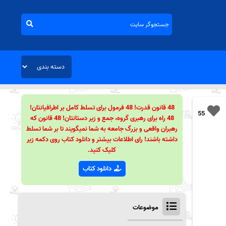
48 قانون قدرت! 48 فرمول برای تسلط کامل بر اطرافیانتان!
55
48 راه برای رهبری گروه، جمع و زیر دستانتان! 48 قانون که
رهبران واقعی و بزرگ جامعه به شما نمیگویند تا بر شما تسلط
داشته باشند! رای اطلاعات بیشتر و دانلود کتاب روی دکمه زیر
کلیک کنید.
دانلود کتاب
موضوعات