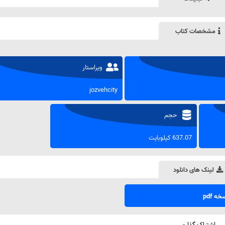
مشخصات کتاب
ویراستار
jozvehcity
حجم
637.07 کیلوبایت
لینک های دانلود
ه pdf
اشتراک گذاری