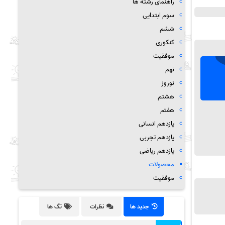
راهنمای رشته ها
سوم ابتدایی
ششم
کنکوری
موفقیت
نهم
نوروز
هشتم
هفتم
یازدهم انسانی
یازدهم تجربی
یازدهم ریاضی
محصولات
موفقیت
جدید ها
نظرات
تگ ها