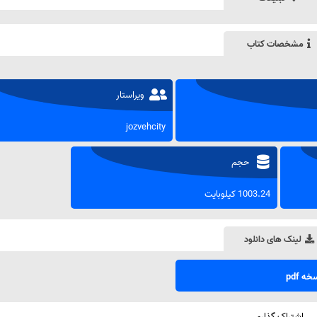
مشخصات کتاب
ویراستار
jozvehcity
حجم
1003.24 کیلوبایت
لینک های دانلود
ه pdf
اشتراک گذاری