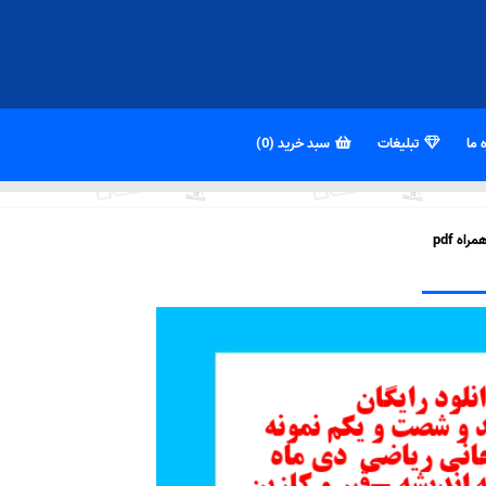
 ما
تبلیغات
سبد خرید (0)
ه pdf