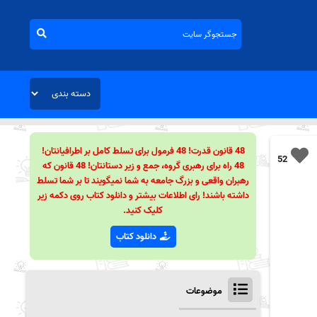
48 قانون قدرت! 48 فرمول برای تسلط کامل بر اطرافیانتان!
52
48 راه برای رهبری گروه، جمع و زیر دستانتان! 48 قانون که
رهبران واقعی و بزرگ جامعه به شما نمیگویند تا بر شما تسلط
داشته باشند! رای اطلاعات بیشتر و دانلود کتاب روی دکمه زیر
کلیک کنید.
دانلود کتاب
موضوعات