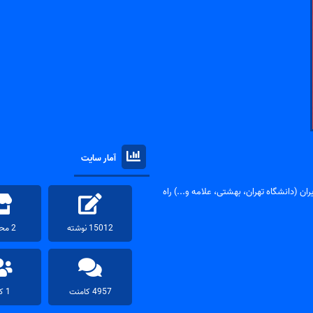
آمار سایت
ان (دانشگاه تهران، بهشتی، علامه و...) راه
15012 نوشته
2 محصول
4957 کامنت
1 کاربر