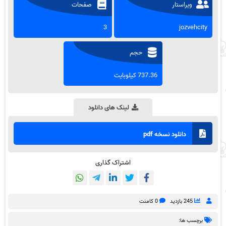
ویراستار
صفحات
3
jozvehcity
حجم
737.36 کیلوبایت
لینک های دانلود
دانلود نسخه pdf
اشتراک گذاری
245 بازدید
0 کامنت
برچسب ها: