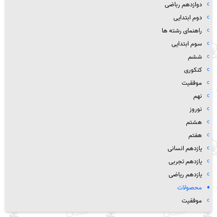
دوازدهم رباضی
دوم ابتدایی
راهنمای رشته ها
سوم ابتدایی
ششم
کنکوری
موفقیت
نهم
نوروز
هشتم
هفتم
یازدهم انسانی
یازدهم تجربی
یازدهم ریاضی
محصولات
موفقیت