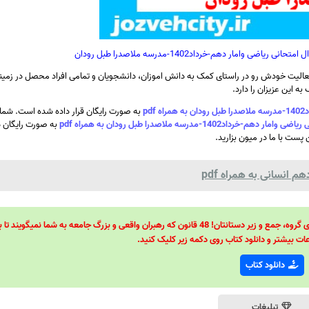
 وامار دهم-خرداد1402-مدرسه ملاصدرا طبل رودان
الیت خودش رو در راستای کمک به دانش اموزان، دانشجویان و تمامی افراد محصل در زمینه
ه این عزیزان را دارد.
p
به صورت رایگان قرار داده شده است. شما 
-مدرسه ملاصدرا طبل رودان به همراه pdf
به صورت رایگان دا
 پست با ما در میون بزارید.
 انسانی به همراه pdf
48 قانون قدرت! 48 فرمول برای تسلط کامل بر اطرافیانتان! 48 راه برای رهبری گروه، جمع و زیر دستانتان! 48 قانون که رهبران واقعی و بزرگ جامعه به شما نمیگ
ات بیشتر و دانلود کتاب روی دکمه زیر کلیک کنید.
دانلود کتاب
تبلیغات