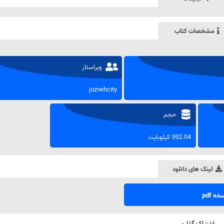
مشخصات کتاب
ویراستار
jozvehcity
حجم
592.04 کیلوبایت
لینک های دانلود
ه pdf
اشتراک گذاری