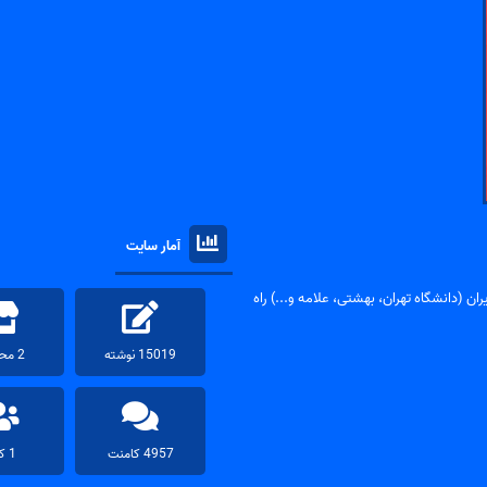
آمار سایت
ان (دانشگاه تهران، بهشتی، علامه و...) راه
15019 نوشته
2 محصول
4957 کامنت
1 کاربر