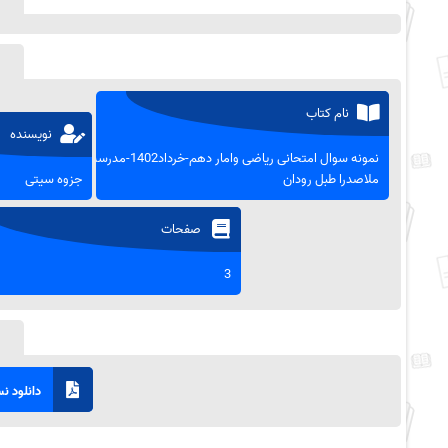
نام کتاب
نویسنده
نمونه سوال امتحانی ریاضی وامار دهم-خرداد1402-مدرسه
ملاصدرا طبل رودان
جزوه سیتی
صفحات
3
دانلود نسخ