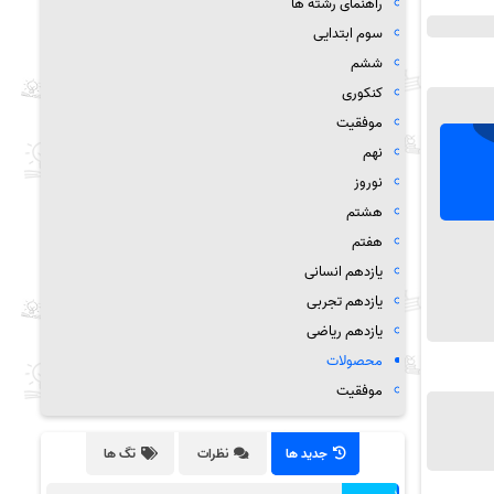
راهنمای رشته ها
سوم ابتدایی
ششم
کنکوری
موفقیت
نهم
نوروز
هشتم
هفتم
یازدهم انسانی
یازدهم تجربی
یازدهم ریاضی
محصولات
موفقیت
جدید ها
نظرات
تگ ها