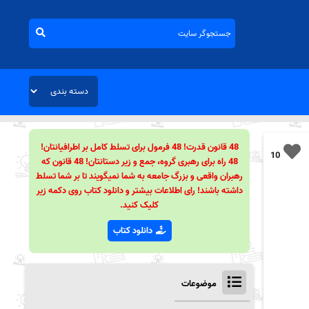
48 قانون قدرت! 48 فرمول برای تسلط کامل بر اطرافیانتان!
10
48 راه برای رهبری گروه، جمع و زیر دستانتان! 48 قانون که
رهبران واقعی و بزرگ جامعه به شما نمیگویند تا بر شما تسلط
داشته باشند! رای اطلاعات بیشتر و دانلود کتاب روی دکمه زیر
کلیک کنید.
دانلود کتاب
موضوعات