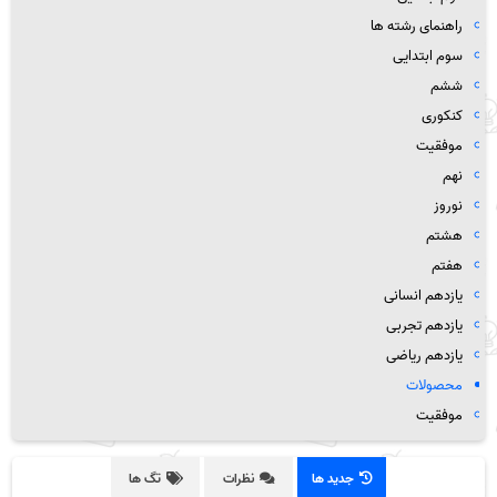
راهنمای رشته ها
سوم ابتدایی
ششم
کنکوری
موفقیت
نهم
نوروز
هشتم
هفتم
یازدهم انسانی
یازدهم تجربی
یازدهم ریاضی
محصولات
موفقیت
جدید ها
نظرات
تگ ها