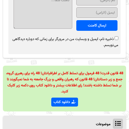
ذخیره نام، ایمیل و وبسایت من در مرورگر برای زمانی که دوباره دیدگاهی
می‌نویسم.
48 قانون قدرت! 48 فرمول برای تسلط کامل بر اطرافیانتان! 48 راه برای رهبری گروه،
جمع و زیر دستانتان! 48 قانون که رهبران واقعی و بزرگ جامعه به شما نمیگویند تا
بر شما تسلط داشته باشند! رای اطلاعات بیشتر و دانلود کتاب روی دکمه زیر کلیک
کنید.
دانلود کتاب
موضوعات