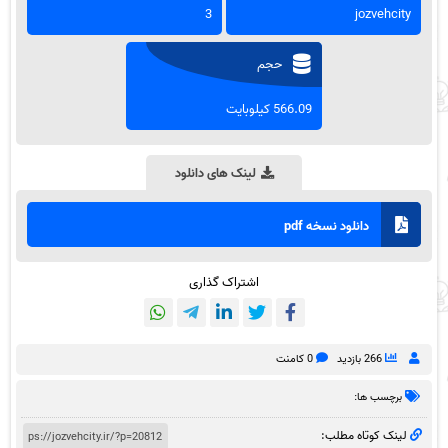
3
jozvehcity
حجم
566.09 کیلوبایت
لینک های دانلود
دانلود نسخه pdf
اشتراک گذاری
266 بازدید
0 کامنت
برچسب ها:
لینک کوتاه مطلب: