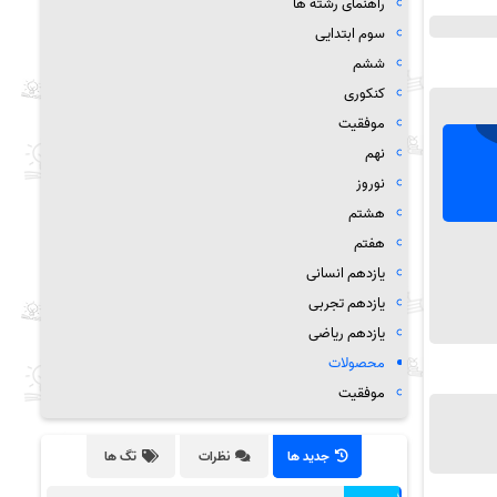
راهنمای رشته ها
سوم ابتدایی
ششم
کنکوری
موفقیت
نهم
نوروز
هشتم
هفتم
یازدهم انسانی
یازدهم تجربی
یازدهم ریاضی
محصولات
موفقیت
جدید ها
نظرات
تگ ها