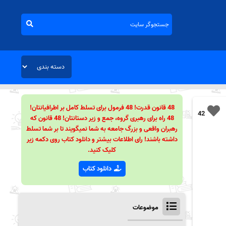
48 قانون قدرت! 48 فرمول برای تسلط کامل بر اطرافیانتان!
42
48 راه برای رهبری گروه، جمع و زیر دستانتان! 48 قانون که
رهبران واقعی و بزرگ جامعه به شما نمیگویند تا بر شما تسلط
داشته باشند! رای اطلاعات بیشتر و دانلود کتاب روی دکمه زیر
کلیک کنید.
دانلود کتاب
موضوعات