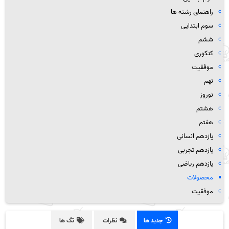
راهنمای رشته ها
سوم ابتدایی
ششم
کنکوری
موفقیت
نهم
نوروز
هشتم
هفتم
یازدهم انسانی
یازدهم تجربی
یازدهم ریاضی
محصولات
موفقیت
جدید ها
نظرات
تگ ها