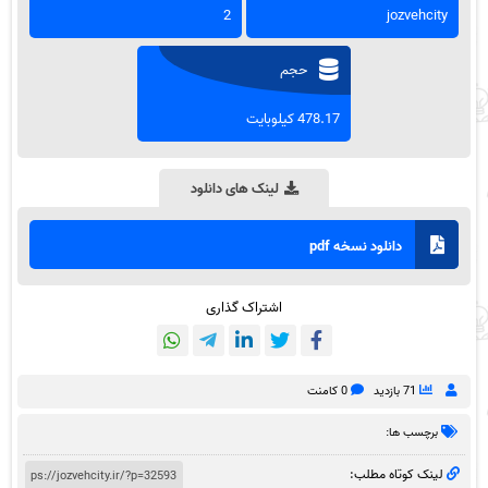
2
jozvehcity
حجم
478.17 کیلوبایت
لینک های دانلود
دانلود نسخه pdf
اشتراک گذاری
71 بازدید
0 کامنت
برچسب ها:
لینک کوتاه مطلب: