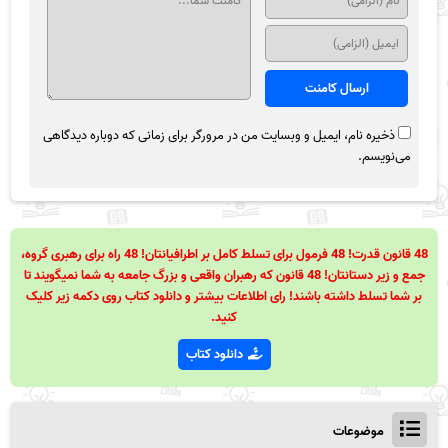
ذخیره نام، ایمیل و وبسایت من در مرورگر برای زمانی که دوباره دیدگاهی
می‌نویسم.
48 قانون قدرت! 48 فرمول برای تسلط کامل بر اطرافیانتان! 48 راه برای رهبری گروه،
جمع و زیر دستانتان! 48 قانون که رهبران واقعی و بزرگ جامعه به شما نمیگویند تا
بر شما تسلط داشته باشند! رای اطلاعات بیشتر و دانلود کتاب روی دکمه زیر کلیک
کنید.
دانلود کتاب
موضوعات