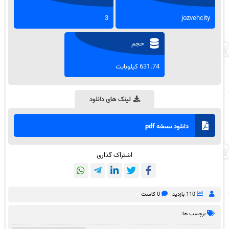
3
jozvehcity
حجم
631.74 کیلوبایت
لینک های دانلود
دانلود نسخه pdf
اشتراک گذاری
110 بازدید
0 کامنت
برچسب ها: