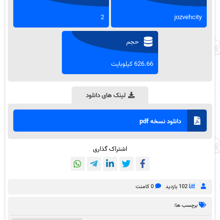
2
jozvehcity
حجم
626.66 کیلوبایت
لینک های دانلود
دانلود نسخه pdf
اشتراک گذاری
102 بازدید
0 کامنت
برچسب ها: