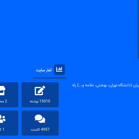
آمار سایت
ان (دانشگاه تهران، بهشتی، علامه و...) راه
15010 نوشته
2 محصول
4957 کامنت
1 کاربر