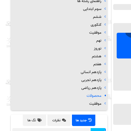
راهنمای رشته ها
سوم ابتدایی
ششم
کنکوری
موفقیت
نهم
نوروز
هشتم
هفتم
یازدهم انسانی
یازدهم تجربی
یازدهم ریاضی
محصولات
موفقیت
جدید ها
نظرات
تگ ها