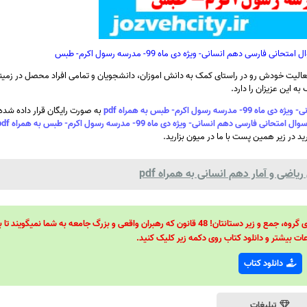
سی دهم انسانی- ویژه دی ماه 99- مدرسه رسول اکرم- طبس
الیت خودش رو در راستای کمک به دانش اموزان، دانشجویان و تمامی افراد محصل در زمینه
ه این عزیزان را دارد.
کرم- طبس به همراه pdf
به صورت رایگان قرار داده شد
 دهم انسانی- ویژه دی ماه 99- مدرسه رسول اکرم- طبس به همراه pdf
رید در زیر همین پست با ما در میون بزارید.
اضی و آمار دهم انسانی به همراه pdf
48 قانون قدرت! 48 فرمول برای تسلط کامل بر اطرافیانتان! 48 راه برای رهبری گروه، جمع و زیر دستانتان! 48 قانون که رهبران واقعی و بزرگ جامعه به شما نمیگ
ات بیشتر و دانلود کتاب روی دکمه زیر کلیک کنید.
دانلود کتاب
تبلیغات