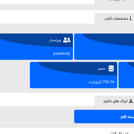
مشخصات کتاب
ویراستار
jozvehcity
حجم
753.74 کیلوبایت
لینک های دانلود
ه pdf
اشتراک گذاری