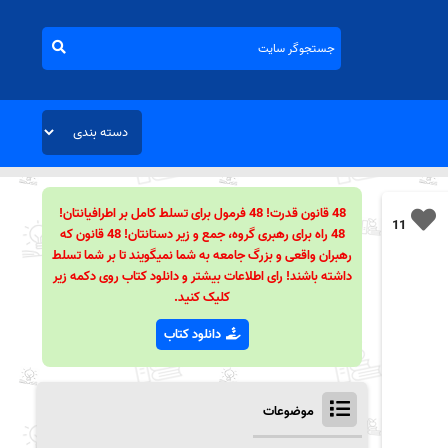
48 قانون قدرت! 48 فرمول برای تسلط کامل بر اطرافیانتان!
11
48 راه برای رهبری گروه، جمع و زیر دستانتان! 48 قانون که
رهبران واقعی و بزرگ جامعه به شما نمیگویند تا بر شما تسلط
داشته باشند! رای اطلاعات بیشتر و دانلود کتاب روی دکمه زیر
کلیک کنید.
دانلود کتاب
موضوعات