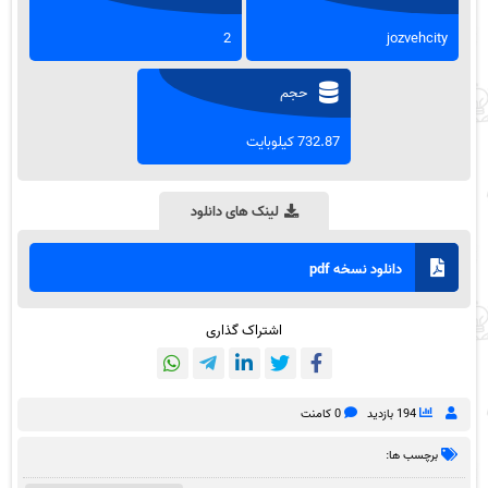
2
jozvehcity
حجم
732.87 کیلوبایت
لینک های دانلود
دانلود نسخه pdf
اشتراک گذاری
194 بازدید
0 کامنت
برچسب ها: