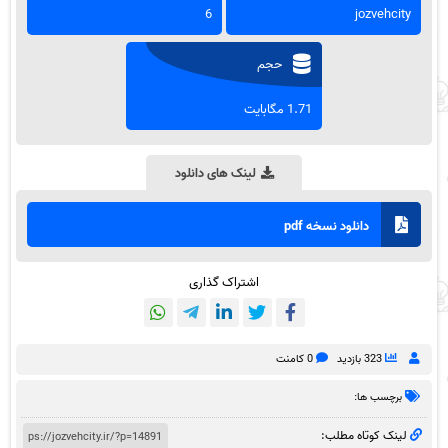
6
jozvehcity
حجم
1.71 مگابایت
لینک های دانلود
دانلود نسخه pdf
اشتراک گذاری
323 بازدید
0 کامنت
برچسب ها:
لینک کوتاه مطلب: