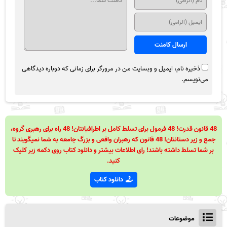
ذخیره نام، ایمیل و وبسایت من در مرورگر برای زمانی که دوباره دیدگاهی
می‌نویسم.
48 قانون قدرت! 48 فرمول برای تسلط کامل بر اطرافیانتان! 48 راه برای رهبری گروه،
جمع و زیر دستانتان! 48 قانون که رهبران واقعی و بزرگ جامعه به شما نمیگویند تا
بر شما تسلط داشته باشند! رای اطلاعات بیشتر و دانلود کتاب روی دکمه زیر کلیک
کنید.
دانلود کتاب
موضوعات