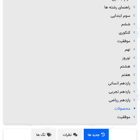
راهنمای رشته ها
سوم ابتدایی
ششم
کنکوری
موفقیت
نهم
نوروز
هشتم
هفتم
یازدهم انسانی
یازدهم تجربی
یازدهم ریاضی
محصولات
موفقیت
جدید ها
نظرات
تگ ها