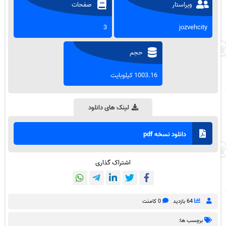
ویراستار
صفحات
3
jozvehcity
حجم
1003.16 کیلوبایت
لینک های دانلود
دانلود نسخه pdf
اشتراک گذاری
64 بازدید
0 کامنت
برچسب ها: