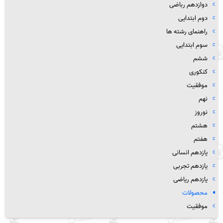
دوازدهم رباضی
دوم ابتدایی
راهنمای رشته ها
سوم ابتدایی
ششم
کنکوری
موفقیت
نهم
نوروز
هشتم
هفتم
یازدهم انسانی
یازدهم تجربی
یازدهم ریاضی
محصولات
موفقیت