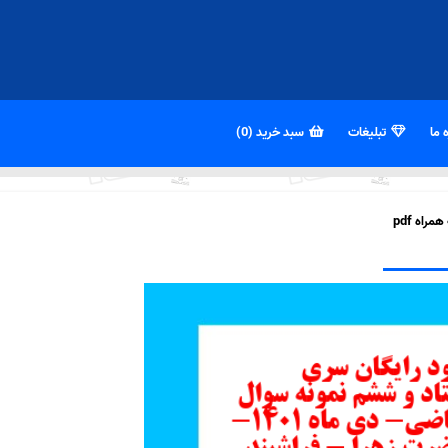
 ما
تبلیغات
سبد خرید (0)
اه pdf