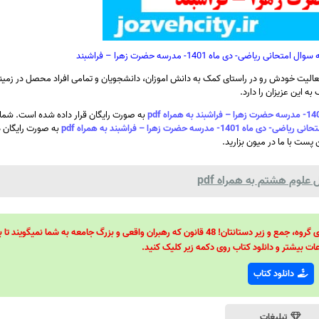
- دی ماه 1401- مدرسه حضرت زهرا – فراشبند
الیت خودش رو در راستای کمک به دانش اموزان، دانشجویان و تمامی افراد محصل در زمینه
ه این عزیزان را دارد.
به صورت رایگان قرار داده شده است. شما 
 حضرت زهرا – فراشبند به همراه pdf
به صورت رایگان دا
 پست با ما در میون بزارید.
لوم هشتم به همراه pdf
48 قانون قدرت! 48 فرمول برای تسلط کامل بر اطرافیانتان! 48 راه برای رهبری گروه، جمع و زیر دستانتان! 48 قانون که رهبران واقعی و بزرگ جامعه به شما نمیگ
ات بیشتر و دانلود کتاب روی دکمه زیر کلیک کنید.
دانلود کتاب
تبلیغات