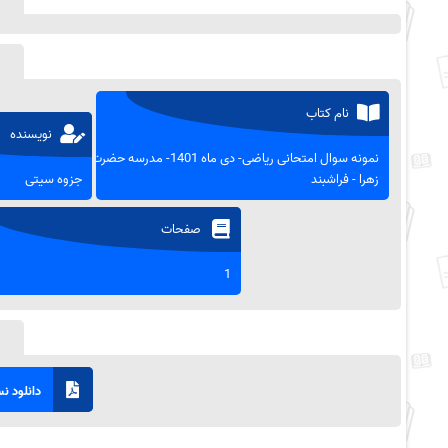
نام کتاب
نویسنده
نمونه سوال امتحانی ریاضی- دی ماه 1401- مدرسه حضرت
زهرا - فراشبند
جزوه سیتی
صفحات
1
دانلود نسخ