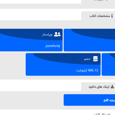
مشخصات کتاب
ویراستار
jozvehcity
حجم
886.12 کیلوبایت
لینک های دانلود
ه pdf
اشتراک گذاری