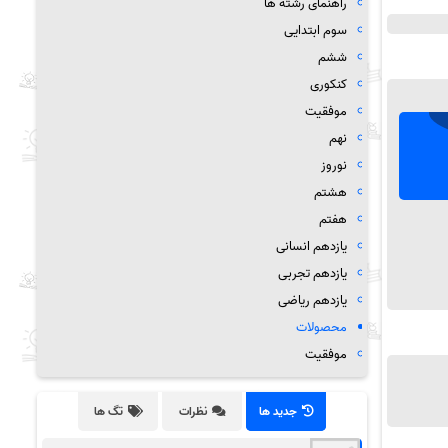
راهنمای رشته ها
سوم ابتدایی
ششم
کنکوری
موفقیت
نهم
نوروز
هشتم
هفتم
یازدهم انسانی
یازدهم تجربی
یازدهم ریاضی
محصولات
موفقیت
جدید ها
نظرات
تگ ها