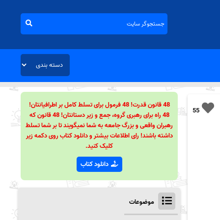
48 قانون قدرت! 48 فرمول برای تسلط کامل بر اطرافیانتان!
55
48 راه برای رهبری گروه، جمع و زیر دستانتان! 48 قانون که
رهبران واقعی و بزرگ جامعه به شما نمیگویند تا بر شما تسلط
داشته باشند! رای اطلاعات بیشتر و دانلود کتاب روی دکمه زیر
کلیک کنید.
دانلود کتاب
موضوعات