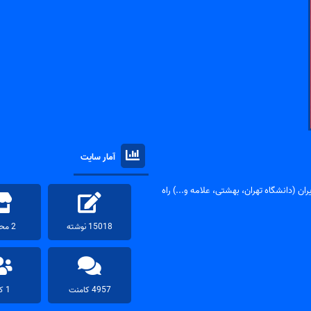
آمار سایت
ان (دانشگاه تهران، بهشتی، علامه و...) راه
15018 نوشته
2 محصول
4957 کامنت
1 کاربر