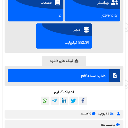
ویراستار
صفحات
2
jozvehcity
حجم
552.39 کیلوبایت
لینک های دانلود
دانلود نسخه pdf
اشتراک گذاری
64 بازدید
0 کامنت
برچسب ها: