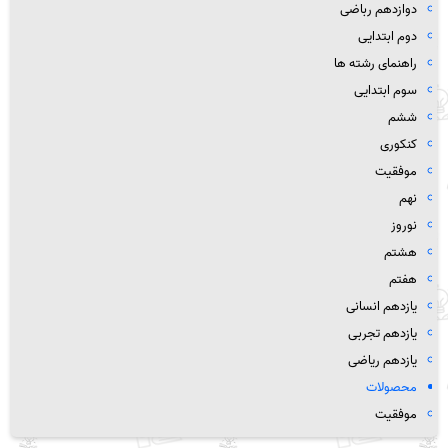
دوازدهم رباضی
دوم ابتدایی
راهنمای رشته ها
سوم ابتدایی
ششم
کنکوری
موفقیت
نهم
نوروز
هشتم
هفتم
یازدهم انسانی
یازدهم تجربی
یازدهم ریاضی
محصولات
موفقیت