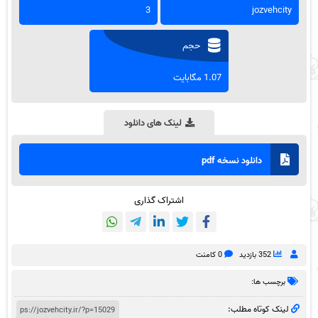
3
jozvehcity
حجم
1.07 مگابایت
لینک های دانلود
دانلود نسخه pdf
اشتراک گذاری
352 بازدید
0 کامنت
برچسب ها:
لینک کوتاه مطلب: