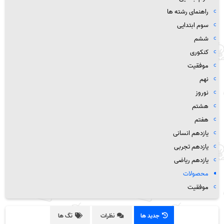
راهنمای رشته ها
سوم ابتدایی
ششم
کنکوری
موفقیت
نهم
نوروز
هشتم
هفتم
یازدهم انسانی
یازدهم تجربی
یازدهم ریاضی
محصولات
موفقیت
جدید ها
نظرات
تگ ها