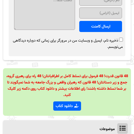
ذخیره نام، ایمیل و وبسایت من در مرورگر برای زمانی که دوباره دیدگاهی
می‌نویسم.
48 قانون قدرت! 48 فرمول برای تسلط کامل بر اطرافیانتان! 48 راه برای رهبری گروه،
جمع و زیر دستانتان! 48 قانون که رهبران واقعی و بزرگ جامعه به شما نمیگویند تا
بر شما تسلط داشته باشند! رای اطلاعات بیشتر و دانلود کتاب روی دکمه زیر کلیک
کنید.
دانلود کتاب
موضوعات