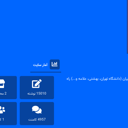
آمار سایت
ان (دانشگاه تهران، بهشتی، علامه و...) راه
15010 نوشته
2 محصول
4957 کامنت
1 کاربر