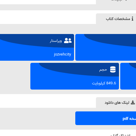
مشخصات کتاب
ویراستار
jozvehcity
حجم
849.6 کیلوبایت
لینک های دانلود
ه pdf
اشتراک گذاری