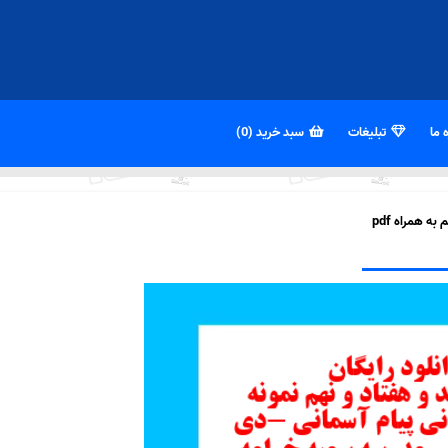
 ما
تبلیغات
سبد خرید (0)
 همراه pdf