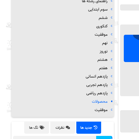
راهنمای رشته ها
سوم ابتدایی
ششم
کنکوری
موفقیت
نهم
نوروز
هشتم
هفتم
یازدهم انسانی
یازدهم تجربی
یازدهم ریاضی
محصولات
موفقیت
جدید ها
نظرات
تگ ها