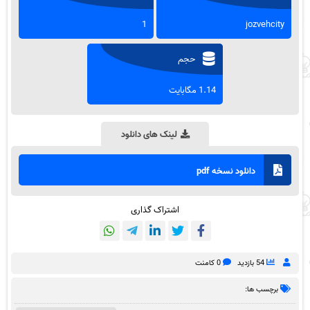
1
jozvehcity
حجم
1.14 مگابایت
لینک های دانلود
دانلود نسخه pdf
اشتراک گذاری
54 بازدید
0 کامنت
برچسب ها: