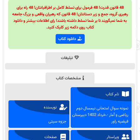
48 قانون قدرت! 48 فرمول برای تسلط کامل بر اطرافیانتان! 48 راه برای
رهبری گروه، جمع و زیر دستانتان! 48 قانون که رهبران واقعی و بزرگ جامعه
به شما نمیگویند تا بر شما تسلط داشته باشند! رای اطلاعات بیشتر و دانلود
کتاب روی دکمه زیر کلیک کنید.
دانلود کتاب
تبلیغات
مشخصات کتاب
نام کتاب
نویسنده
نمونه سوال امتحانی نیمسال دوم
ریاضی و آمار -.خرداد 1402 دبیرستان
فیضیه راور
جزوه سیتی
ویراستار
صفحات