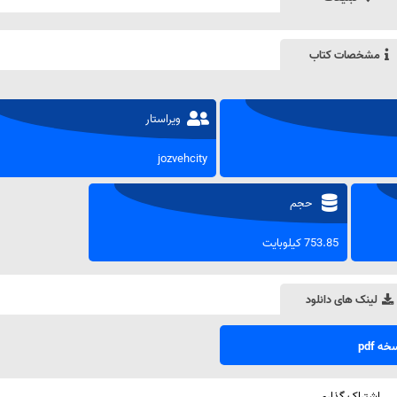
مشخصات کتاب
ویراستار
jozvehcity
حجم
753.85 کیلوبایت
لینک های دانلود
ه pdf
اشتراک گذاری