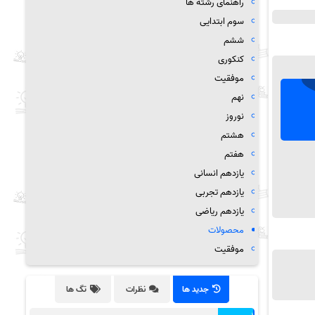
راهنمای رشته ها
سوم ابتدایی
ششم
کنکوری
موفقیت
نهم
نوروز
هشتم
هفتم
یازدهم انسانی
یازدهم تجربی
یازدهم ریاضی
محصولات
موفقیت
جدید ها
نظرات
تگ ها