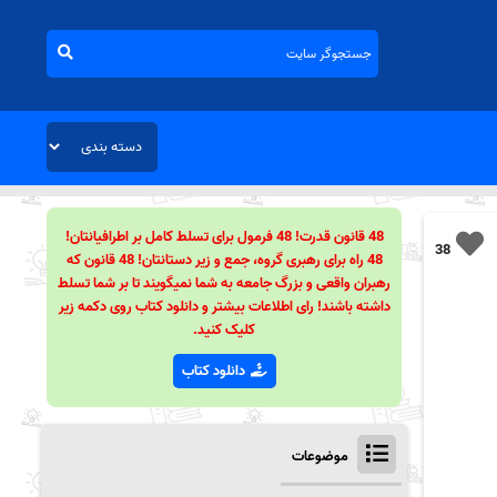
48 قانون قدرت! 48 فرمول برای تسلط کامل بر اطرافیانتان!
38
48 راه برای رهبری گروه، جمع و زیر دستانتان! 48 قانون که
رهبران واقعی و بزرگ جامعه به شما نمیگویند تا بر شما تسلط
داشته باشند! رای اطلاعات بیشتر و دانلود کتاب روی دکمه زیر
کلیک کنید.
دانلود کتاب
موضوعات