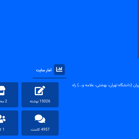
آمار سایت
ان (دانشگاه تهران، بهشتی، علامه و...) راه
15026 نوشته
2 محصول
4957 کامنت
1 کاربر