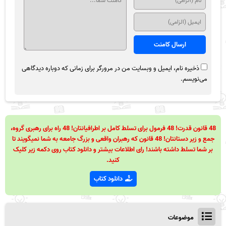
ذخیره نام، ایمیل و وبسایت من در مرورگر برای زمانی که دوباره دیدگاهی
می‌نویسم.
48 قانون قدرت! 48 فرمول برای تسلط کامل بر اطرافیانتان! 48 راه برای رهبری گروه،
جمع و زیر دستانتان! 48 قانون که رهبران واقعی و بزرگ جامعه به شما نمیگویند تا
بر شما تسلط داشته باشند! رای اطلاعات بیشتر و دانلود کتاب روی دکمه زیر کلیک
کنید.
دانلود کتاب
موضوعات