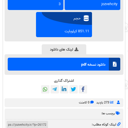
3
jozvehcity
حجم
851.11 کیلوبایت
لینک های دانلود
دانلود نسخه pdf
اشتراک گذاری
273 بازدید
0 کامنت
برچسب ها:
لینک کوتاه مطلب: