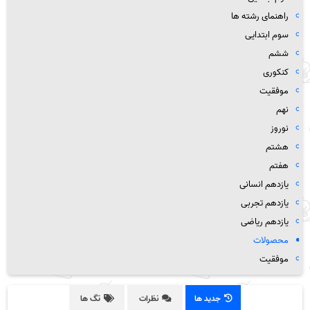
راهنمای رشته ها
سوم ابتدایی
ششم
کنکوری
موفقیت
نهم
نوروز
هشتم
هفتم
یازدهم انسانی
یازدهم تجربی
یازدهم ریاضی
محصولات
موفقیت
جدید ها
نظرات
تگ ها