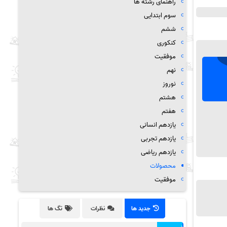
راهنمای رشته ها
سوم ابتدایی
ششم
کنکوری
موفقیت
نهم
نوروز
هشتم
هفتم
یازدهم انسانی
یازدهم تجربی
یازدهم ریاضی
محصولات
موفقیت
جدید ها
نظرات
تگ ها