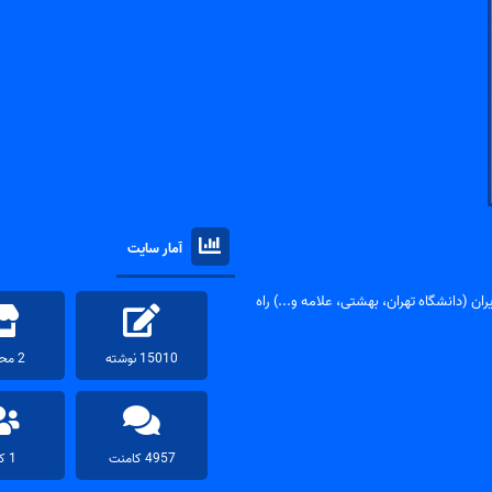
آمار سایت
ان (دانشگاه تهران، بهشتی، علامه و...) راه
15010 نوشته
2 محصول
4957 کامنت
1 کاربر