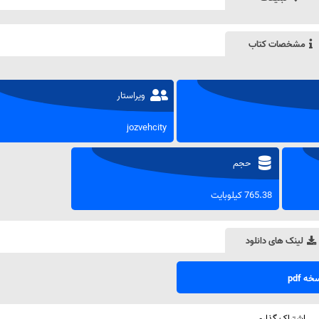
مشخصات کتاب
ویراستار
jozvehcity
حجم
765.38 کیلوبایت
لینک های دانلود
ه pdf
اشتراک گذاری