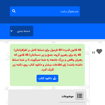
48 قانون قدرت! 48 فرمول برای تسلط کامل بر اطرافیانتان!
11
48 راه برای رهبری گروه، جمع و زیر دستانتان! 48 قانون که
رهبران واقعی و بزرگ جامعه به شما نمیگویند تا بر شما تسلط
داشته باشند! رای اطلاعات بیشتر و دانلود کتاب روی دکمه زیر
کلیک کنید.
دانلود کتاب
موضوعات