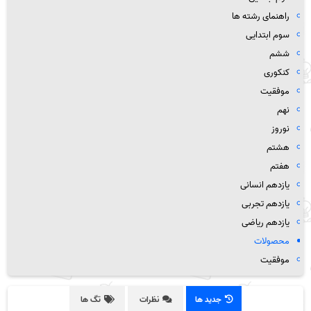
راهنمای رشته ها
سوم ابتدایی
ششم
کنکوری
موفقیت
نهم
نوروز
هشتم
هفتم
یازدهم انسانی
یازدهم تجربی
یازدهم ریاضی
محصولات
موفقیت
جدید ها
نظرات
تگ ها