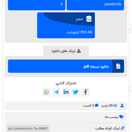
3
jozvehcity
حجم
895.64 کیلوبایت
لینک های دانلود
دانلود نسخه pdf
اشتراک گذاری
89 بازدید
0 کامنت
برچسب ها:
لینک کوتاه مطلب: