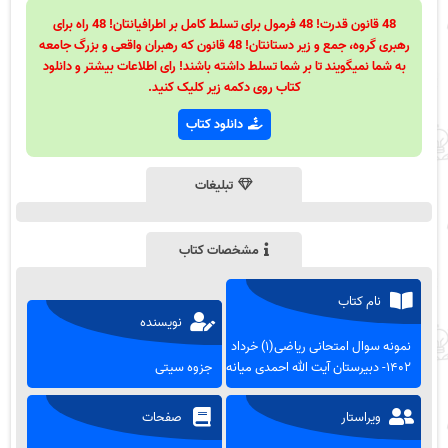
48 قانون قدرت! 48 فرمول برای تسلط کامل بر اطرافیانتان! 48 راه برای
رهبری گروه، جمع و زیر دستانتان! 48 قانون که رهبران واقعی و بزرگ جامعه
به شما نمیگویند تا بر شما تسلط داشته باشند! رای اطلاعات بیشتر و دانلود
کتاب روی دکمه زیر کلیک کنید.
دانلود کتاب
تبلیغات
مشخصات کتاب
نام کتاب
نویسنده
نمونه سوال امتحانی ریاضی(۱) خرداد
۱۴۰۲- دبیرستان آیت الله احمدی میانه
جزوه سیتی
ویراستار
صفحات