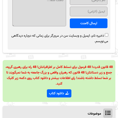
ذخیره نام، ایمیل و وبسایت من در مرورگر برای زمانی که دوباره دیدگاهی
می‌نویسم.
48 قانون قدرت! 48 فرمول برای تسلط کامل بر اطرافیانتان! 48 راه برای رهبری گروه،
جمع و زیر دستانتان! 48 قانون که رهبران واقعی و بزرگ جامعه به شما نمیگویند تا
بر شما تسلط داشته باشند! رای اطلاعات بیشتر و دانلود کتاب روی دکمه زیر کلیک
کنید.
دانلود کتاب
موضوعات