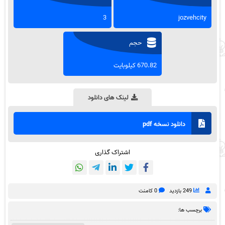
3
jozvehcity
حجم
670.82 کیلوبایت
لینک های دانلود
دانلود نسخه pdf
اشتراک گذاری
249 بازدید
0 کامنت
برچسب ها: