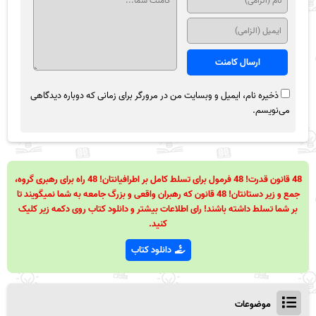
ذخیره نام، ایمیل و وبسایت من در مرورگر برای زمانی که دوباره دیدگاهی
می‌نویسم.
48 قانون قدرت! 48 فرمول برای تسلط کامل بر اطرافیانتان! 48 راه برای رهبری گروه،
جمع و زیر دستانتان! 48 قانون که رهبران واقعی و بزرگ جامعه به شما نمیگویند تا
بر شما تسلط داشته باشند! رای اطلاعات بیشتر و دانلود کتاب روی دکمه زیر کلیک
کنید.
دانلود کتاب
موضوعات