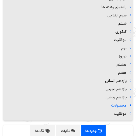
راهنمای رشته ها
سوم ابتدایی
ششم
کنکوری
موفقیت
نهم
نوروز
هشتم
هفتم
یازدهم انسانی
یازدهم تجربی
یازدهم ریاضی
محصولات
موفقیت
جدید ها
نظرات
تگ ها