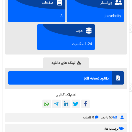
ویراستار
صفحات
3
jozvehcity
حجم
1.24 مگابایت
لینک های دانلود
دانلود نسخه pdf
اشتراک گذاری
50 بازدید
0 کامنت
برچسب ها: