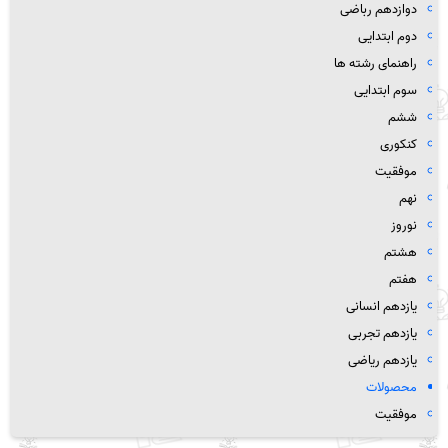
دوازدهم رباضی
دوم ابتدایی
راهنمای رشته ها
سوم ابتدایی
ششم
کنکوری
موفقیت
نهم
نوروز
هشتم
هفتم
یازدهم انسانی
یازدهم تجربی
یازدهم ریاضی
محصولات
موفقیت