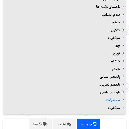
راهنمای رشته ها
سوم ابتدایی
ششم
کنکوری
موفقیت
نهم
نوروز
هشتم
هفتم
یازدهم انسانی
یازدهم تجربی
یازدهم ریاضی
محصولات
موفقیت
جدید ها
نظرات
تگ ها