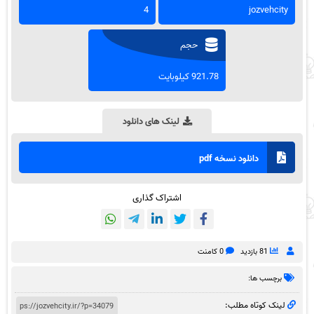
4
jozvehcity
حجم
921.78 کیلوبایت
لینک های دانلود
دانلود نسخه pdf
اشتراک گذاری
81 بازدید
0 کامنت
برچسب ها:
لینک کوتاه مطلب: