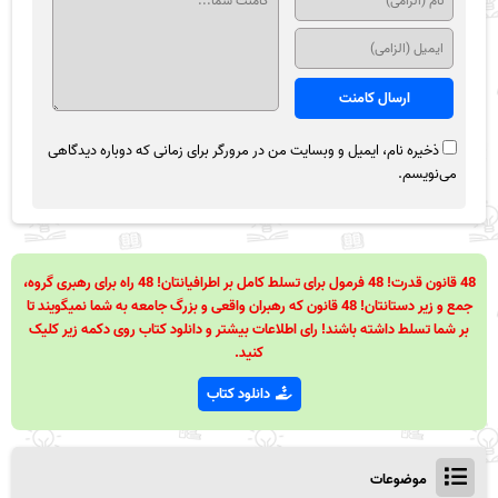
ذخیره نام، ایمیل و وبسایت من در مرورگر برای زمانی که دوباره دیدگاهی
می‌نویسم.
48 قانون قدرت! 48 فرمول برای تسلط کامل بر اطرافیانتان! 48 راه برای رهبری گروه،
جمع و زیر دستانتان! 48 قانون که رهبران واقعی و بزرگ جامعه به شما نمیگویند تا
بر شما تسلط داشته باشند! رای اطلاعات بیشتر و دانلود کتاب روی دکمه زیر کلیک
کنید.
دانلود کتاب
موضوعات