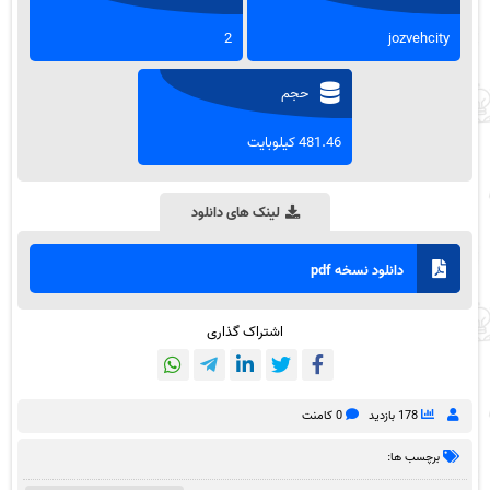
2
jozvehcity
حجم
481.46 کیلوبایت
لینک های دانلود
دانلود نسخه pdf
اشتراک گذاری
178 بازدید
0 کامنت
برچسب ها: