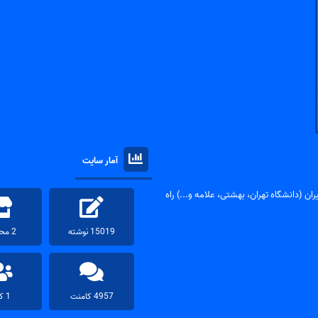
آمار سایت
ان (دانشگاه تهران، بهشتی، علامه و...) راه
15019 نوشته
2 محصول
4957 کامنت
1 کاربر