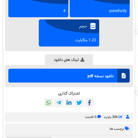
4
jozvehcity
حجم
1.22 مگابایت
لینک های دانلود
دانلود نسخه pdf
اشتراک گذاری
306 بازدید
0 کامنت
برچسب ها: