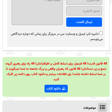
ذخیره نام، ایمیل و وبسایت من در مرورگر برای زمانی که دوباره دیدگاهی
می‌نویسم.
48 قانون قدرت! 48 فرمول برای تسلط کامل بر اطرافیانتان! 48 راه برای رهبری گروه،
جمع و زیر دستانتان! 48 قانون که رهبران واقعی و بزرگ جامعه به شما نمیگویند تا
بر شما تسلط داشته باشند! رای اطلاعات بیشتر و دانلود کتاب روی دکمه زیر کلیک
کنید.
دانلود کتاب
موضوعات