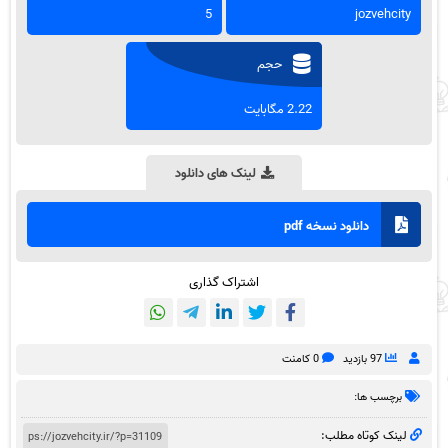
5
jozvehcity
حجم
2.22 مگابایت
لینک های دانلود
دانلود نسخه pdf
اشتراک گذاری
97 بازدید
0 کامنت
برچسب ها:
لینک کوتاه مطلب: