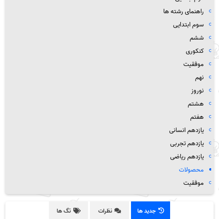
راهنمای رشته ها
سوم ابتدایی
ششم
کنکوری
موفقیت
نهم
نوروز
هشتم
هفتم
یازدهم انسانی
یازدهم تجربی
یازدهم ریاضی
محصولات
موفقیت
جدید ها
نظرات
تگ ها