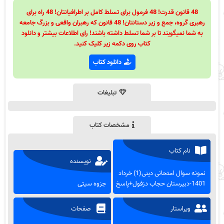
48 قانون قدرت! 48 فرمول برای تسلط کامل بر اطرافیانتان! 48 راه برای
رهبری گروه، جمع و زیر دستانتان! 48 قانون که رهبران واقعی و بزرگ جامعه
به شما نمیگویند تا بر شما تسلط داشته باشند! رای اطلاعات بیشتر و دانلود
کتاب روی دکمه زیر کلیک کنید.
دانلود کتاب
تبلیغات
مشخصات کتاب
نام کتاب
نویسنده
نمونه سوال امتحانی دینی(1) خرداد
1401-دبیرستان حجاب دزفول+پاسخ
جزوه سیتی
ویراستار
صفحات