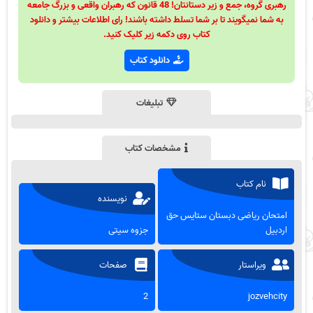
رهبری گروه، جمع و زیر دستانتان! 48 قانون که رهبران واقعی و بزرگ جامعه
به شما نمیگویند تا بر شما تسلط داشته باشند! رای اطلاعات بیشتر و دانلود
کتاب روی دکمه زیر کلیک کنید.
دانلود کتاب
تبلیغات
مشخصات کتاب
نام کتاب
نویسنده
امتحان ریاضی دبستان ستایس حق
اردبیل
جزوه سیتی
ویراستار
صفحات
2
jozvehcity