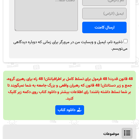
ذخیره نام، ایمیل و وبسایت من در مرورگر برای زمانی که دوباره دیدگاهی
می‌نویسم.
48 قانون قدرت! 48 فرمول برای تسلط کامل بر اطرافیانتان! 48 راه برای رهبری گروه،
جمع و زیر دستانتان! 48 قانون که رهبران واقعی و بزرگ جامعه به شما نمیگویند تا
بر شما تسلط داشته باشند! رای اطلاعات بیشتر و دانلود کتاب روی دکمه زیر کلیک
کنید.
دانلود کتاب
موضوعات