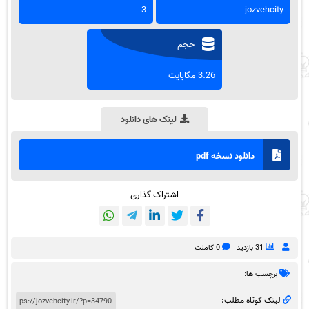
3
jozvehcity
حجم
3.26 مگابایت
لینک های دانلود
دانلود نسخه pdf
اشتراک گذاری
31 بازدید
0 کامنت
برچسب ها:
لینک کوتاه مطلب: