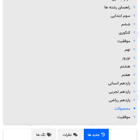
راهنمای رشته ها
سوم ابتدایی
ششم
کنکوری
موفقیت
نهم
نوروز
هشتم
هفتم
یازدهم انسانی
یازدهم تجربی
یازدهم ریاضی
محصولات
موفقیت
جدید ها
نظرات
تگ ها