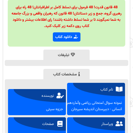
48 قانون قدرت! 48 فرمول برای تسلط کامل بر اطرافیانتان! 48 راه برای
رهبری گروه، جمع و زیر دستانتان! 48 قانون که رهبران واقعی و بزرگ جامعه
به شما نمیگویند تا بر شما تسلط داشته باشند! رای اطلاعات بیشتر و دانلود
کتاب روی دکمه زیر کلیک کنید.
دانلود کتاب
تبلیغات
مشخصات کتاب
نام کتاب
نویسنده
نمونه سوال امتحانی ریاضی وآماردهم
انسانی - دبیرستان اندیشه سیرجان
جزوه سیتی
ویراستار
صفحات