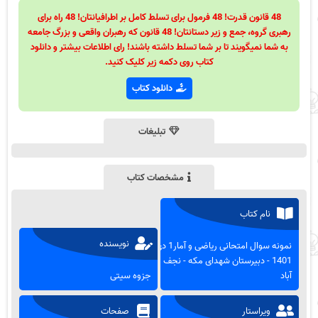
48 قانون قدرت! 48 فرمول برای تسلط کامل بر اطرافیانتان! 48 راه برای
رهبری گروه، جمع و زیر دستانتان! 48 قانون که رهبران واقعی و بزرگ جامعه
به شما نمیگویند تا بر شما تسلط داشته باشند! رای اطلاعات بیشتر و دانلود
کتاب روی دکمه زیر کلیک کنید.
دانلود کتاب
تبلیغات
مشخصات کتاب
نام کتاب
نویسنده
نمونه سوال امتحانی ریاضی و آمار1 دی
1401 - دبیرستان شهدای مکه - نجف
آباد
جزوه سیتی
ویراستار
صفحات