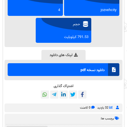
4
jozvehcity
حجم
791.53 کیلوبایت
لینک های دانلود
دانلود نسخه pdf
اشتراک گذاری
32 بازدید
0 کامنت
برچسب ها: