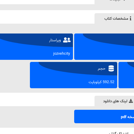
مشخصات کتاب
ویراستار
jozvehcity
حجم
592.52 کیلوبایت
لینک های دانلود
ه pdf
اشتراک گذاری