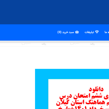
 ما
تبلیغات
سبد خرید (0)