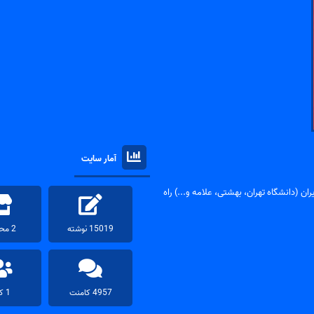
آمار سایت
ان (دانشگاه تهران، بهشتی، علامه و...) راه
15019 نوشته
2 محصول
4957 کامنت
1 کاربر