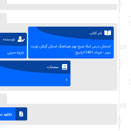
نام کتاب
نویسنده
امتحان درس املا صبح نهم هماهنگ استان گیلان نوبت
دوم - خرداد 1401+پاسخ
جزوه سیتی
صفحات
1
دانلود نسخ