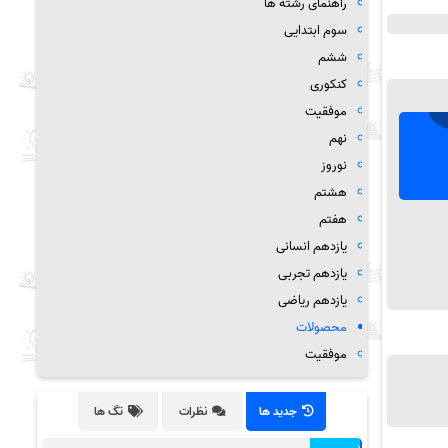
راهنمای رشته ها
سوم ابتدایی
ششم
کنکوری
موفقیت
نهم
نوروز
هشتم
هفتم
یازدهم انسانی
یازدهم تجربی
یازدهم ریاضی
محصولات
موفقیت
جدید ها
نظرات
تگ ها