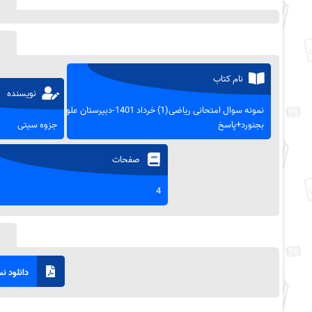
نام کتاب
نویسنده
نمونه سوال امتحانی ریاضی(1) خرداد 1401-دبیرستان علوم
بجنورد+پاسخ
جزوه سیتی
صفحات
4
دانلود نسخ