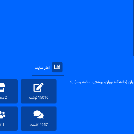
آمار سایت
ان (دانشگاه تهران، بهشتی، علامه و...) راه
15010 نوشته
2 محصول
4957 کامنت
1 کاربر