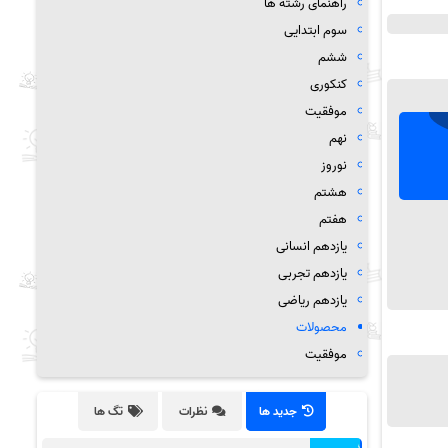
راهنمای رشته ها
سوم ابتدایی
ششم
کنکوری
موفقیت
نهم
نوروز
هشتم
هفتم
یازدهم انسانی
یازدهم تجربی
یازدهم ریاضی
محصولات
موفقیت
جدید ها
نظرات
تگ ها