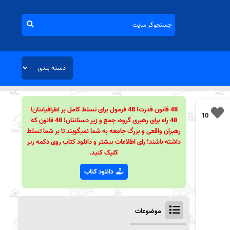
48 قانون قدرت! 48 فرمول برای تسلط کامل بر اطرافیانتان!
10
48 راه برای رهبری گروه، جمع و زیر دستانتان! 48 قانون که
رهبران واقعی و بزرگ جامعه به شما نمیگویند تا بر شما تسلط
داشته باشند! رای اطلاعات بیشتر و دانلود کتاب روی دکمه زیر
کلیک کنید.
دانلود کتاب
موضوعات