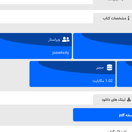
مشخصات کتاب
ویراستار
jozvehcity
حجم
1.02 مگابایت
لینک های دانلود
ه pdf
اشتراک گذاری