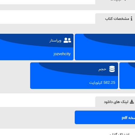
مشخصات کتاب
ویراستار
jozvehcity
حجم
582.25 کیلوبایت
لینک های دانلود
ه pdf
اشتراک گذاری