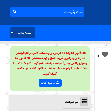
48 قانون قدرت! 48 فرمول برای تسلط کامل بر اطرافیانتان!
41
48 راه برای رهبری گروه، جمع و زیر دستانتان! 48 قانون که
رهبران واقعی و بزرگ جامعه به شما نمیگویند تا بر شما تسلط
داشته باشند! رای اطلاعات بیشتر و دانلود کتاب روی دکمه زیر
کلیک کنید.
دانلود کتاب
موضوعات