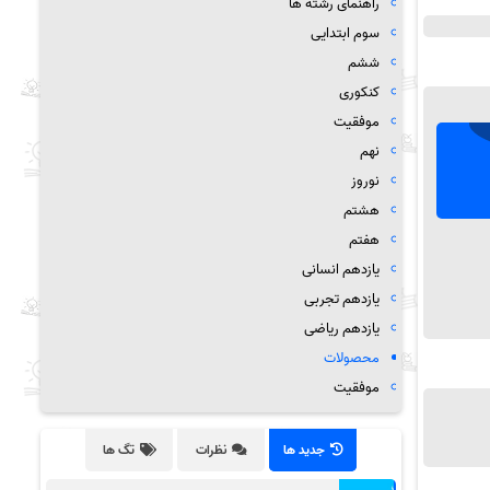
راهنمای رشته ها
سوم ابتدایی
ششم
کنکوری
موفقیت
نهم
نوروز
هشتم
هفتم
یازدهم انسانی
یازدهم تجربی
یازدهم ریاضی
محصولات
موفقیت
جدید ها
نظرات
تگ ها