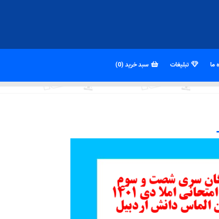
 ما
تبلیغات
سبد خرید (0)