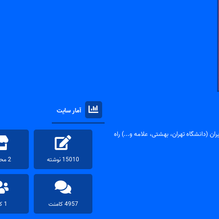
آمار سایت
ان (دانشگاه تهران، بهشتی، علامه و...) راه
15010 نوشته
2 محصول
4957 کامنت
1 کاربر