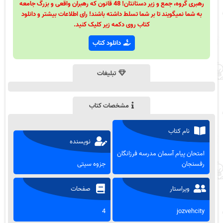
رهبری گروه، جمع و زیر دستانتان! 48 قانون که رهبران واقعی و بزرگ جامعه
به شما نمیگویند تا بر شما تسلط داشته باشند! رای اطلاعات بیشتر و دانلود
کتاب روی دکمه زیر کلیک کنید.
دانلود کتاب
تبلیغات
مشخصات کتاب
نام کتاب
نویسنده
امتحان پیام آسمان مدرسه فرزانگان
رفسنجان
جزوه سیتی
ویراستار
صفحات
4
jozvehcity